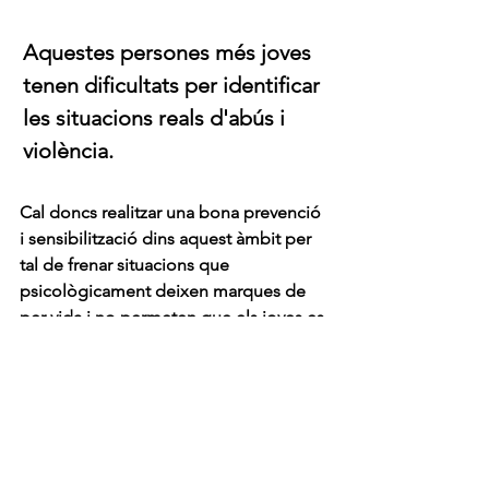
Aquestes persones més joves 
tenen dificultats per identificar 
les situacions reals d'abús i 
violència. 
Cal doncs realitzar una bona prevenció 
i sensibilització dins aquest àmbit per 
tal de frenar situacions que 
psicològicament deixen marques de 
per vida i no permeten que els joves es 
desenvolupin adequadament, arribant 
a normalitzar patrons i rols que guiaran 
la resta de la seva vida.    
Blog