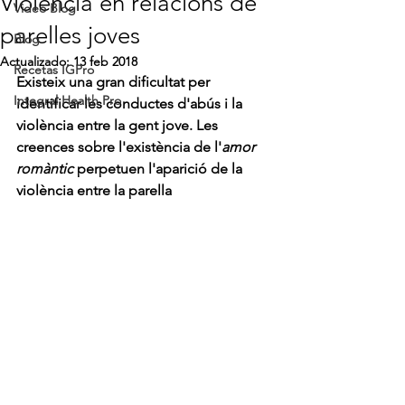
Violència en relacions de
Video Blog
parelles joves
Blog
Actualizado:
13 feb 2018
Recetas IGPro
Existeix una gran dificultat per 
Integral Health Pro
identificar les conductes d'abús i la 
violència entre la gent jove. Les 
creences sobre l'existència de l'
amor 
romàntic
 perpetuen l'aparició de la 
violència entre la parella