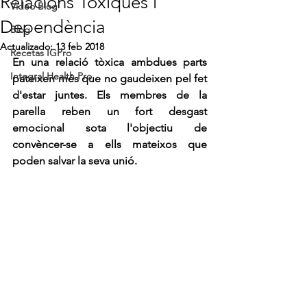
Relacions Tòxiques i
Video Blog
Dependència
Blog
Actualizado:
13 feb 2018
Recetas IGPro
En una relació tòxica ambdues parts 
Integral Health Pro
pateixen més que no gaudeixen pel fet 
d'estar juntes. Els membres de la 
parella reben un fort desgast 
emocional sota l'objectiu de 
convèncer-se a ells mateixos que 
poden salvar la seva unió. 