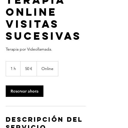
Terapia
Online
Visitas
Sucesivas
50
euros
1 h
1
50 €
Online
Reservar ahora
Descripción del
servicio