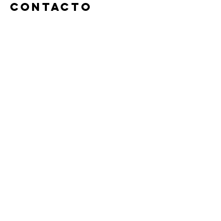
contacto
+ 677786606
rp.raquelpuig@gmail.com
Raquel Puig, Psicòloga, Plaça de
l'Ajuntament, Ripoll, España