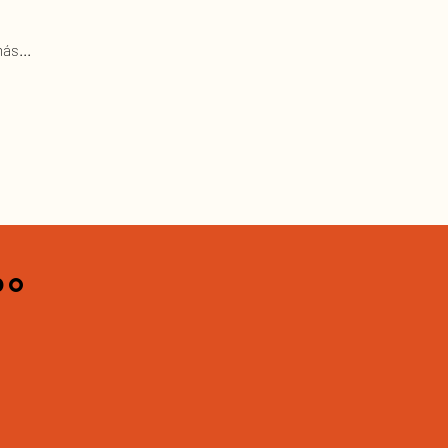
ás...
do