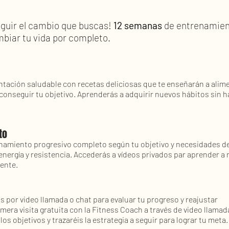
eguir el cambio que buscas!
12 semanas
de entrenamient
biar tu vida por completo.
tación saludable con recetas deliciosas que te enseñarán a alim
onseguir tu objetivo. Aprenderás a adquirir nuevos hábitos sin h
to
namiento progresivo completo según tu objetivo y necesidades d
energía y resistencia. Accederás a vídeos privados par aprender a r
mente.
s por video llamada o chat para evaluar tu progreso y reajustar
imera visita gratuita con la Fitness Coach a través de video llamad
os objetivos y trazaréis la estrategia a seguir para lograr tu meta