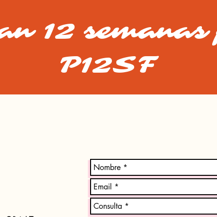
an 12 semanas 
P12SF