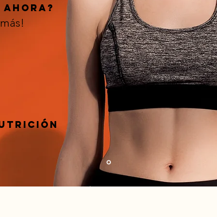
r ahora?
 más!
utrición