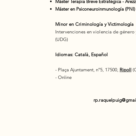
Máster Terapia Breve Estratégica - Arez
Máster en Psiconeuroinmunología (PNI)
Minor en Criminología y
Victimología
Intervenciones en violencia de género y
(UDG)
Idiomas: Català, Español
- Plaça Ajuntament, nº5, 17500,
Ripoll
(G
- Online
rp.raquelpuig@gma