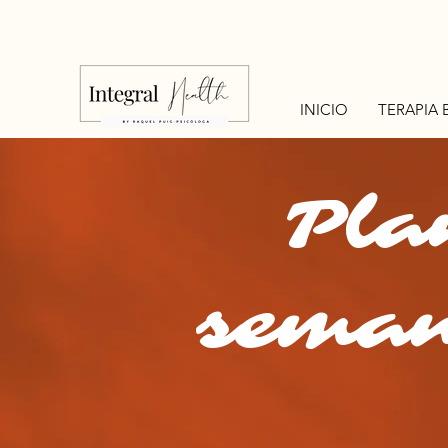
INICIO
TERAPIA 
Pla
seman