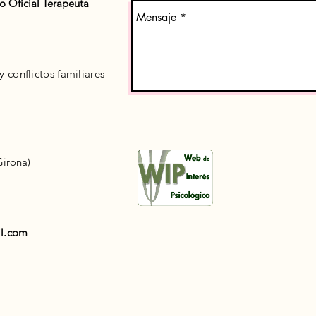
zo Oficial Terapeuta
 conflictos familiares
irona)
il.com