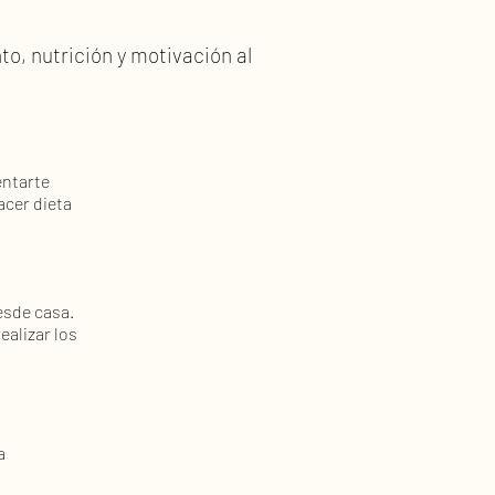
o, nutrición y motivación al
entarte
acer dieta
esde casa.
ealizar los
a
.