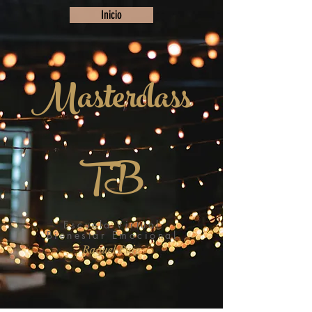
Inicio
Masterclass
TB
Escuela Virtual
Bienestar Emocional
Raquel Puig