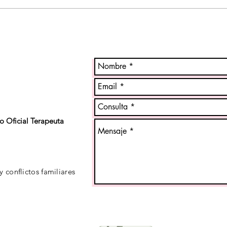
Experiencia Psico. BAÑO de
Ejerc
GONGS y MEDITACIÓN.
Ment
Vibraciones Curativas
zo Oficial Terapeuta
 conflictos familiares