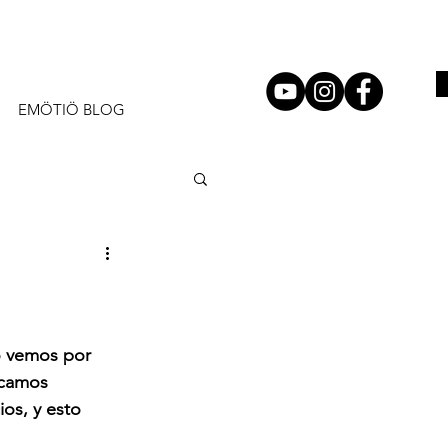
EMÖTIÖ BLOG
o vemos por 
icamos 
os, y esto 