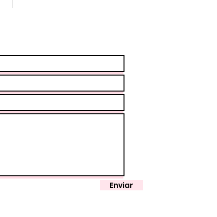
icio para Calmar la
e en 5'
Enviar