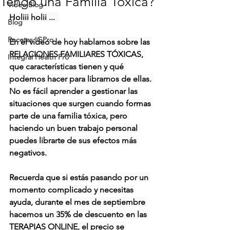
Tengo una Familia Tóxica?
Video Blog
Holiii holii ...  
Blog
Recetas IGPro
En el vídeo de hoy hablamos sobre las 
RELACIONES FAMILIARES TÓXICAS, 
Integral Health Pro
que características tienen y qué 
podemos hacer para librarnos de ellas. 
No es fácil aprender a gestionar las 
situaciones que surgen cuando formas 
parte de una familia tóxica, pero 
haciendo un buen trabajo personal 
puedes librarte de sus efectos más 
negativos. 
Recuerda que si estás pasando por un 
momento complicado y necesitas 
ayuda, durante el mes de septiembre 
hacemos un 35% de descuento en las 
TERAPIAS ONLINE, el precio se 