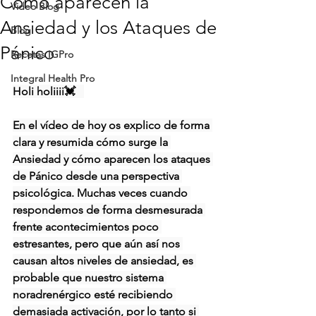
Cómo aparecen la
Video Blog
Ansiedad y los Ataques de
Blog
Pánico
Recetas IGPro
Integral Health Pro
Holi holiiii💓   
En el vídeo de hoy os explico de forma 
clara y resumida cómo surge la 
Ansiedad y cómo aparecen los ataques 
de Pánico desde una perspectiva 
psicológica. Muchas veces cuando 
respondemos de forma desmesurada 
frente acontecimientos poco 
estresantes, pero que aún así nos 
causan altos niveles de ansiedad, es 
probable que nuestro sistema 
noradrenérgico esté recibiendo 
demasiada activación, por lo tanto si 