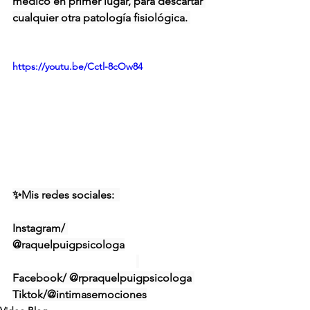
médico en primer lugar, para descartar 
cualquier otra patología fisiológica. 
https://youtu.be/Cctl-8cOw84
✨Mis redes sociales:  
Instagram/ 
@raquelpuigpsicologa
https://www.insta
gram.com/raquelpuigp...
Facebook/ @rpraquelpuigpsicologa 
Tiktok/@intimasemociones